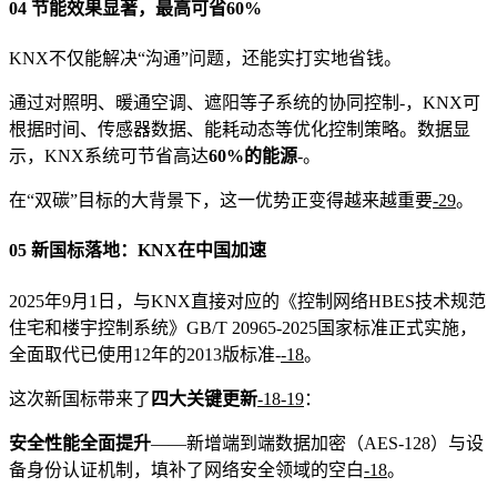
04 节能效果显著，最高可省60%
KNX不仅能解决“沟通”问题，还能实打实地省钱。
通过对照明、暖通空调、遮阳等子系统的协同控制
-
，KNX可
根据时间、传感器数据、能耗动态等优化控制策略。数据显
示，KNX系统可节省高达
60%的能源
-
。
在“双碳”目标的大背景下，这一优势正变得越来越重要
-29
。
05 新国标落地：KNX在中国加速
2025年9月1日，与KNX直接对应的《控制网络HBES技术规范
住宅和楼宇控制系统》GB/T 20965-2025国家标准正式实施，
全面取代已使用12年的2013版标准
-
-18
。
这次新国标带来了
四大关键更新
-18
-19
：
安全性能全面提升
——新增端到端数据加密（AES-128）与设
备身份认证机制，填补了网络安全领域的空白
-18
。