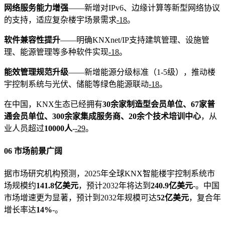
网络服务能力增强
——新增对IPv6、边缘计算等新型网络协议
的支持，适应复杂楼宇场景需求
-18
。
软件兼容性提升
——明确KNXnet/IP支持建筑管理、设施管
理、能源管理等多种软件实现
-18
。
能效管理规范升级
——新增能源分级标准（1-5级），推动楼
宇控制系统与光伏、储能等绿色能源联动
-18
。
在中国，KNX生态已经拥有
30余家制造型会员单位、67家普
通会员单位、300余家集成服务商、20余个技术培训中心
，从
业人员超过
10000人
-
-29
。
06 市场前景广阔
据市场研究机构预测，2025年全球KNX智能楼宇控制系统市
场规模约
141.8亿美元
，预计2032年将达到
240.9亿美元
-
。中国
市场增速更为显著，预计到2032年规模可达
52亿美元
，复合年
增长率达
14%
-
。